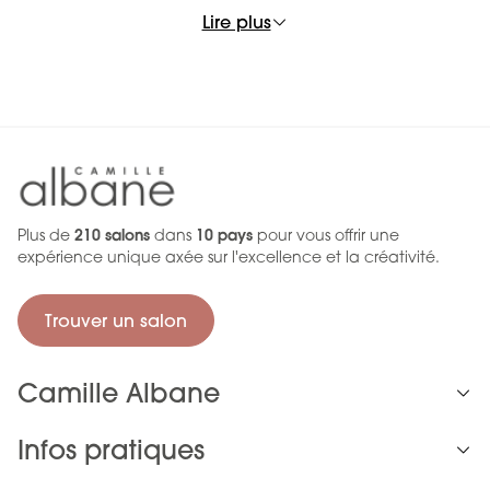
transformation
.
Lire plus
\n
\n
Comprendre ses cheveux
pour mieux les sublimer
\n
Plus de
210 salons
dans
10 pays
pour vous offrir une
Un cheveu sec n’est pas toujours un cheveu abîmé.
expérience unique axée sur l'excellence et la créativité.
Un cuir chevelu gras peut pourtant manquer d’équilibre.
Une couleur qui ternit est souvent le reflet d’une fibre
fragilisée.
Trouver un salon
\n
Chez Dessange, chaque diagnostic repose sur une
Camille Albane
conviction essentielle :
Infos pratiques