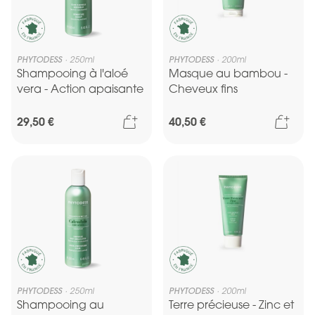
PHYTODESS
250ml
PHYTODESS
200ml
Shampooing à l'aloé
Masque au bambou -
vera - Action apaisante
Cheveux fins
Ajouter au panier
Ajou
29,50 €
40,50 €
PHYTODESS
250ml
PHYTODESS
200ml
Shampooing au
Terre précieuse - Zinc et