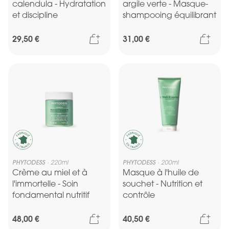
calendula - Hydratation
argile verte - Masque-
et discipline
shampooing équilibrant
Ajouter au panier
Ajou
29,50 €
31,00 €
PHYTODESS
220ml
PHYTODESS
200ml
Crème au miel et à
Masque à l'huile de
l'immortelle - Soin
souchet - Nutrition et
fondamental nutritif
contrôle
Ajouter au panier
Ajou
48,00 €
40,50 €