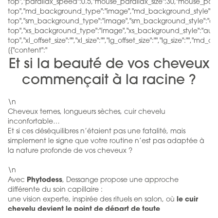
top","parallax_speed":0.5,"mouse_parallax_size":30,"mouse_par
top","md_background_type":"image","md_background_style":"a
top","sm_background_type":"image","sm_background_style":"au
top","xs_background_type":"image","xs_background_style":"auto
top","xl_offset_size":"","xl_size":"","lg_offset_size":"","lg_size":"","md
[{"content":"
Et si la beauté de vos cheveux
commençait à la racine ?
\n
Cheveux ternes, longueurs sèches, cuir chevelu
inconfortable…
Et si ces déséquilibres n’étaient pas une fatalité, mais
simplement le signe que votre routine n’est pas adaptée à
la nature profonde de vos cheveux ?
\n
Phytodess
Avec
, Dessange propose une approche
différente du soin capillaire :
le cuir
une vision experte, inspirée des rituels en salon, où
chevelu devient le point de départ de toute