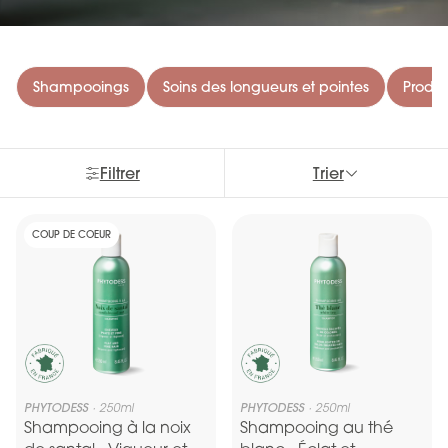
Shampooings
Soins des longueurs et pointes
Produi
Filtrer
Trier
COUP DE COEUR
PHYTODESS
250ml
PHYTODESS
250ml
Shampooing à la noix
Shampooing au thé