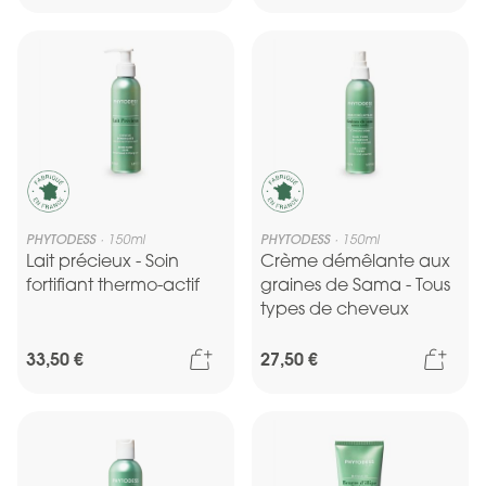
PHYTODESS
150ml
PHYTODESS
150ml
Lait précieux - Soin
Crème démêlante aux
fortifiant thermo-actif
graines de Sama - Tous
types de cheveux
Ajouter au panier
Ajou
33,50 €
27,50 €