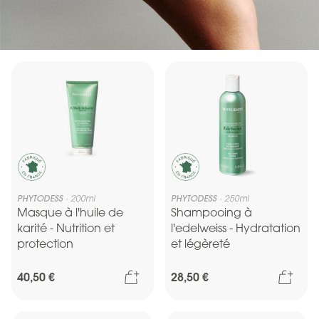
PHYTODESS
200ml
PHYTODESS
250ml
Masque à l'huile de
Shampooing à
karité - Nutrition et
l'edelweiss - Hydratation
protection
et légèreté
Ajouter au panier
Ajou
40,50 €
28,50 €