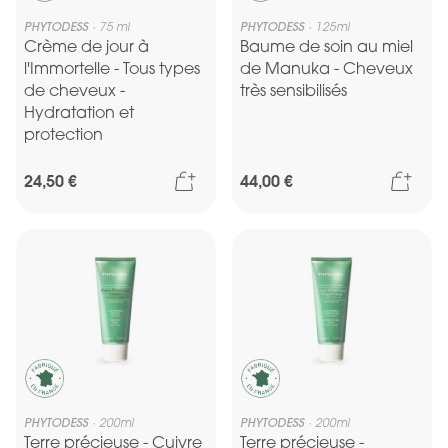
PHYTODESS
75 ml
PHYTODESS
125ml
Crème de jour à
Baume de soin au miel
l'Immortelle - Tous types
de Manuka - Cheveux
de cheveux -
très sensibilisés
Hydratation et
protection
Ajouter au panier
Ajou
24,50 €
44,00 €
PHYTODESS
200ml
PHYTODESS
200ml
Terre précieuse - Cuivre
Terre précieuse -