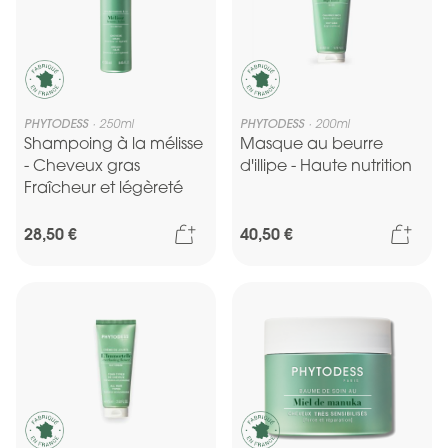
PHYTODESS
250ml
PHYTODESS
200ml
Shampoing à la mélisse
Masque au beurre
- Cheveux gras
d'illipe - Haute nutrition
Fraîcheur et légèreté
Ajouter au panier
Ajou
28,50 €
40,50 €