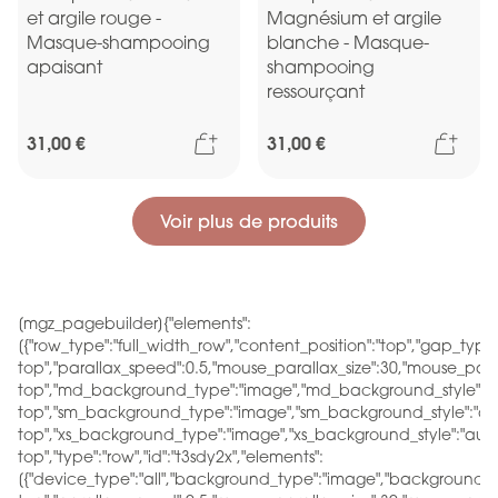
et argile rouge -
Magnésium et argile
Masque-shampooing
blanche - Masque-
apaisant
shampooing
ressourçant
Ajouter au panier
Ajou
31,00 €
31,00 €
Voir plus de produits
[mgz_pagebuilder]{"elements":
[{"row_type":"full_width_row","content_position":"top","gap_typ
top","parallax_speed":0.5,"mouse_parallax_size":30,"mouse_par
top","md_background_type":"image","md_background_style":"a
top","sm_background_type":"image","sm_background_style":"au
top","xs_background_type":"image","xs_background_style":"auto
top","type":"row","id":"t3sdy2x","elements":
[{"device_type":"all","background_type":"image","background_st