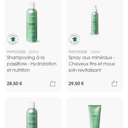
PHYTODESS
250ml
PHYTODESS
150ml
Shampooing à la
Spray aux minéraux -
passiflore - Hydratation
Cheveux fins et mous
et nutrition
soin revitalisant
Ajouter au panier
Ajou
28,50 €
29,50 €