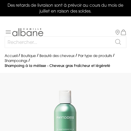
Des retards de livraison sont à prévoir au cours du mois de
juillet en raison des soldes.
Salon
Basculer
Mon 
la
Rechercher
navigation
Reche
Accueil
Boutique
Beauté des cheveux
Par type de produits
Shampooings
Shampoing à la mélisse - Cheveux gras Fraîcheur et légèreté
Skip
to
the
end
of
the
images
gallery