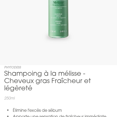
Skip
PHYTODESS
Shampoing à la mélisse -
to
the
Cheveux gras Fraîcheur et
beginning
légèreté
of
the
250ml
images
gallery
Élimine l'excès de sébum
Apporte une sensation de fraîcheur immédiate