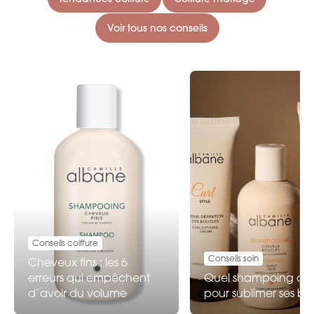
Voir tous nos conseils
Conseils coiffure
Conseils soin
Cheveux fins : les 6
erreurs qui empêchent
Quel shampoing choi
d’avoir du volume
pour sublimer ses bo