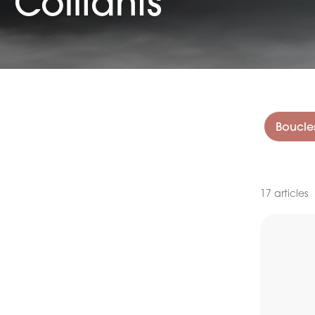
Coiffants
Boucle
Filtrer
17
articles
Marque
Prix