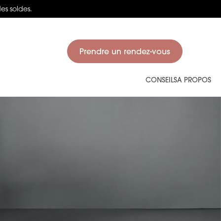
des soldes.
Salons
Prendre un rendez-vous
Mon p
CONSEILS
A PROPOS