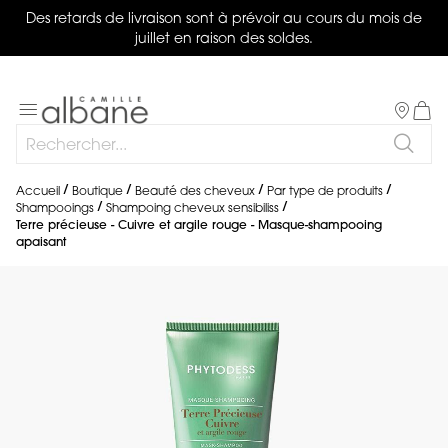
Des retards de livraison sont à prévoir au cours du mois de
juillet en raison des soldes.
Salon
Basculer
Mon 
la
Rechercher
navigation
Reche
Accueil
Boutique
Beauté des cheveux
Par type de produits
Shampooings
Shampoing cheveux sensibiliss
Terre précieuse - Cuivre et argile rouge - Masque-shampooing
apaisant
Skip
to
the
end
of
the
images
gallery