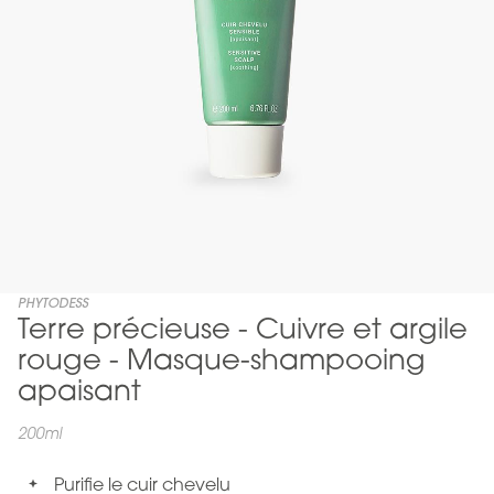
Skip
PHYTODESS
Terre précieuse - Cuivre et argile
to
the
rouge - Masque-shampooing
beginning
apaisant
of
the
200ml
images
gallery
Purifie le cuir chevelu