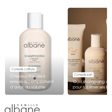
Conseils coiffure
Conseils soin
Cheveux fins : les 6
erreurs qui empêchent
Quel shampoing choi
d’avoir du volume
pour sublimer ses bo