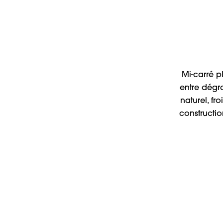
Mi-carré p
entre dégr
naturel, f
constructi