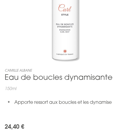
Skip
CAMILLE ALBANE
Eau de boucles dynamisante
to
the
beginning
150ml
of
the
Apporte ressort aux boucles et les dynamise
images
gallery
24,40 €