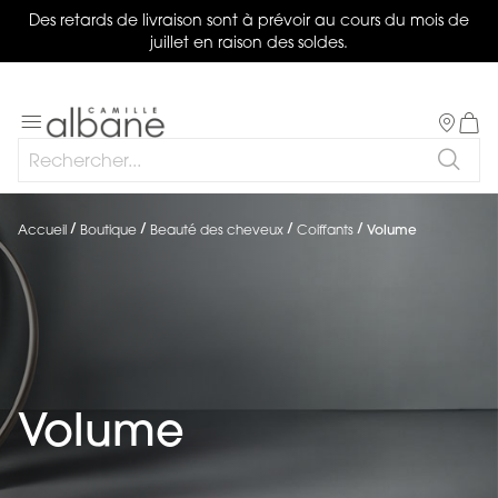
Des retards de livraison sont à prévoir au cours du mois de
juillet en raison des soldes.
Salon
Basculer
Mon 
la
Rechercher
navigation
Reche
Accueil
Boutique
Beauté des cheveux
Coiffants
Volume
Volume