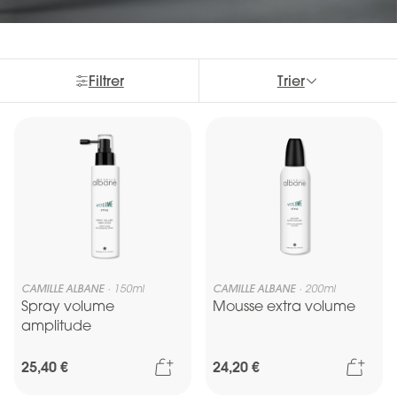
Filtrer
Trier
CAMILLE ALBANE
150ml
CAMILLE ALBANE
200ml
Spray volume
Mousse extra volume
amplitude
Ajouter au panier
Ajou
25,40 €
24,20 €