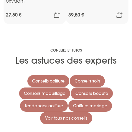
oxydant
Ajouter au panier
Ajou
27,50 €
39,50 €
CONSEILS ET TUTOS
Les astuces des experts
Conseils coiffure
Conseils soin
Conseils maquillage
Conseils beauté
Tendances coiffure
Coiffure mariage
Voir tous nos conseils