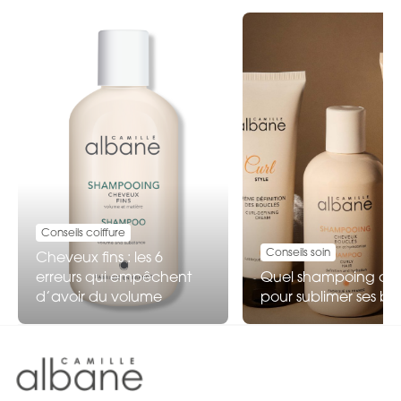
Conseils coiffure
Conseils soin
Cheveux fins : les 6
erreurs qui empêchent
Quel shampoing choi
d’avoir du volume
pour sublimer ses bo