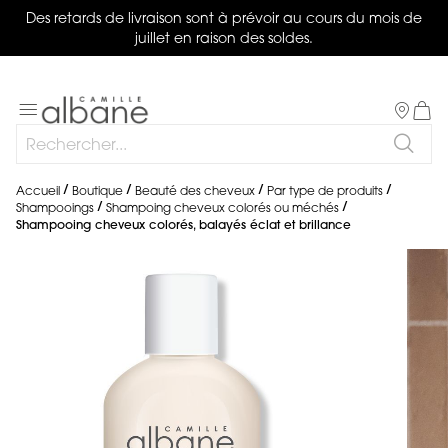
Des retards de livraison sont à prévoir au cours du mois de
juillet en raison des soldes.
Salon
Basculer
Mon 
la
Rechercher
navigation
Reche
Accueil
Boutique
Beauté des cheveux
Par type de produits
Shampooings
Shampoing cheveux colorés ou méchés
Shampooing cheveux colorés, balayés éclat et brillance
Skip
to
the
end
of
the
images
gallery