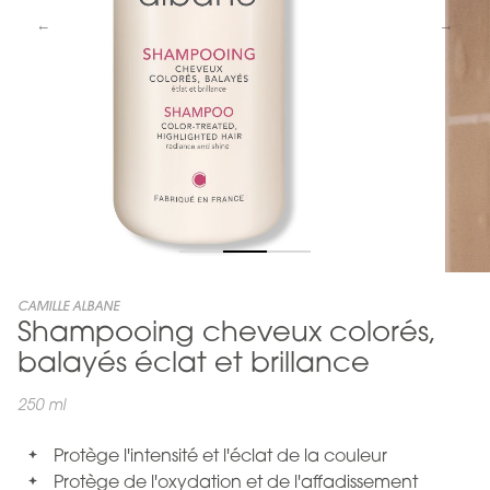
Skip
CAMILLE ALBANE
Shampooing cheveux colorés,
to
the
balayés éclat et brillance
beginning
of
250 ml
the
images
Protège l'intensité et l'éclat de la couleur
gallery
Protège de l'oxydation et de l'affadissement