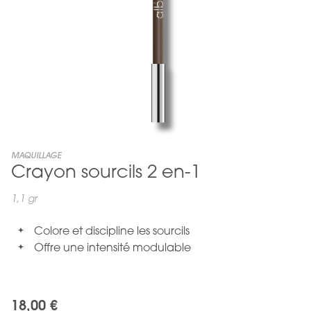
Skip
MAQUILLAGE
Crayon sourcils 2 en-1
to
the
beginning
1,1 gr
of
the
Colore et discipline les sourcils
images
Offre une intensité modulable
gallery
18,00 €