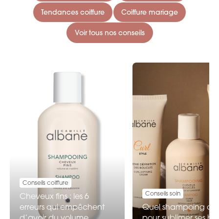
Tendances coiffure
Coiffure mariage
Voir tous nos conseils
Conseils coiffure
Conseils soin
Cheveux fins : les 6
erreurs qui empêchent
Quel shampoing choi
d’avoir du volume
pour sublimer ses bo