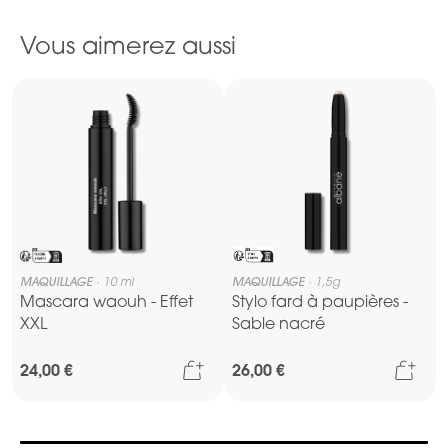
Vous aimerez aussi
MAQUILLAGE
10 ml
MAQUILLAGE
1,5g
Mascara waouh - Effet
Stylo fard à paupières -
XXL
Sable nacré
jouter au panier
Ajouter au panier
Ajou
24,00 €
26,00 €