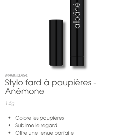
Skip
MAQUILLAGE
Stylo fard à paupières -
to
the
Anémone
beginning
of
1,5g
the
images
Colore les paupières
gallery
Sublime le regard
Offre une tenue parfaite