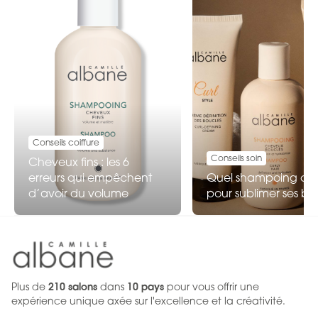
Conseils coiffure
Conseils soin
Cheveux fins : les 6
erreurs qui empêchent
Quel shampoing choi
d’avoir du volume
pour sublimer ses bo
Plus de
210 salons
dans
10 pays
pour vous offrir une
expérience unique axée sur l'excellence et la créativité.