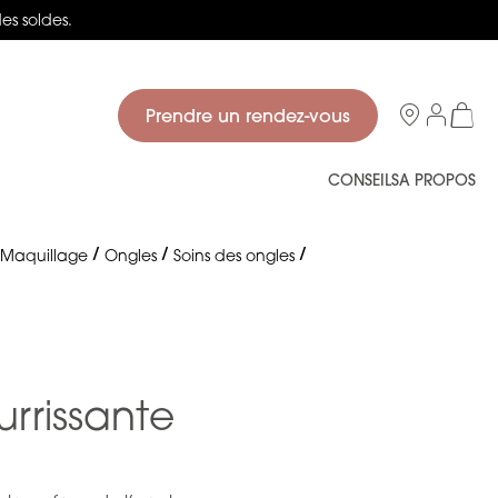
des soldes.
Salons
Prendre un rendez-vous
Mon p
CONSEILS
A PROPOS
Maquillage
Ongles
Soins des ongles
rrissante