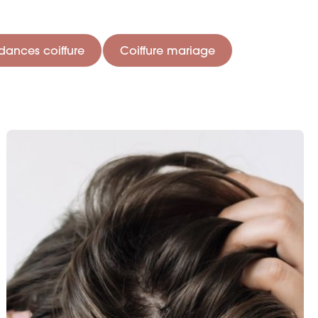
dances coiffure
Coiffure mariage