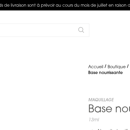
s de livraison sont à prévoir au cours du mois de juillet en raison 
Rechercher
Accueil
Boutique
Base nourrissante
MAQUILLAGE
Base nou
13ml