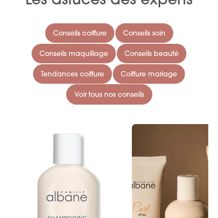
Conseils coiffure
Conseils soin
Conseils maquillage
Conseils beauté
Tendances coiffure
Coiffure mariage
Voir tous nos conseils