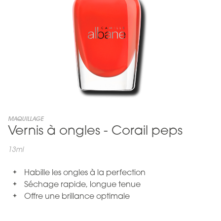
Skip
MAQUILLAGE
Vernis à ongles - Corail peps
to
the
beginning
13ml
of
the
Habille les ongles à la perfection
images
Séchage rapide, longue tenue
gallery
Offre une brillance optimale