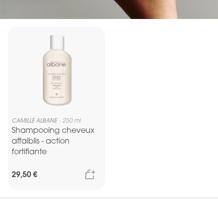
va laver vos cheveux en douceur tout en les hydratant
.
Votre cuir chevelu sera apaisé et les irritations seront moins
présentes.
le calendula est
Pour une action hydratante et fortifiante,
idéal pour des cheveux sollicités
et fragilisés. Ce principe
actif aidera vos cheveux dans leur quête de brillance et de
douceur.
CAMILLE ALBANE
250 ml
Shampooing cheveux
affaiblis - action
fortifiante
Ajouter au panier
29,50 €