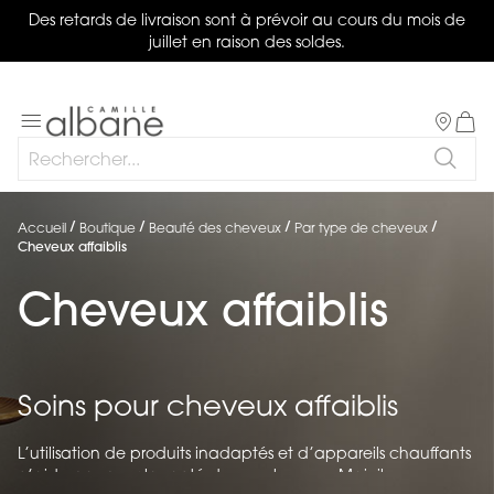
Des retards de livraison sont à prévoir au cours du mois de
ermer
juillet en raison des soldes.
Salon
Basculer
Mon 
la
Rechercher
navigation
Reche
Accueil
Boutique
Beauté des cheveux
Par type de cheveux
Cheveux affaiblis
Cheveux affaiblis
Soins pour cheveux affaiblis
L’utilisation de produits inadaptés et d’appareils chauffants
n’aide pas pour la santé de vos cheveux. Mais il